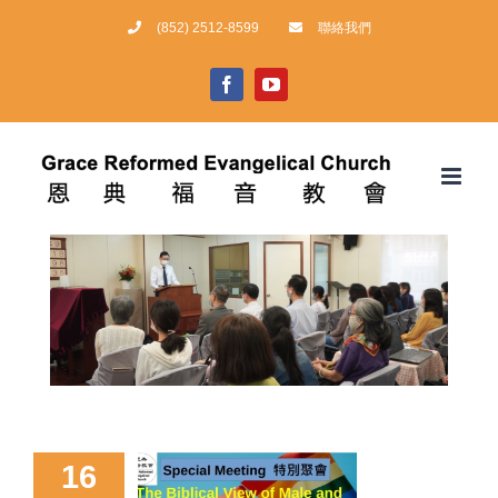
Skip
(852) 2512-8599
聯絡我們
to
content
facebook
youtube
16