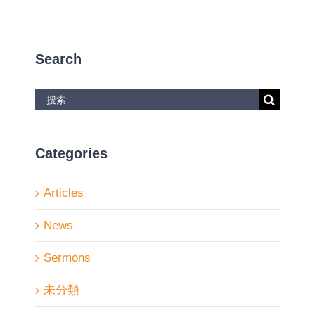
Search
搜
索
結
果：
Categories
Articles
News
Sermons
未分類